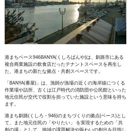
港まちベース946BANYA(くしろばんや)は、釧路市にある
複合商業施設の飲食店だったテナントスペースを再生し
た、港まちの新たな拠点・共創スペースです。
「BANYA(番屋)」は、漁師が漁場の近くの海岸線につくる
作業場や詰所、古くは江戸時代の消防団や公民館といった
地元住民が交代で役割を担っていた施設という意味を持ち
ます。
港まち釧路(くしろ・946)のまちづくりの拠点(ベース)とし
て、また地元住民の「やりたい」 を実現するための「共
創の場」として、地域の課題解決や賑わいの創出を目指し