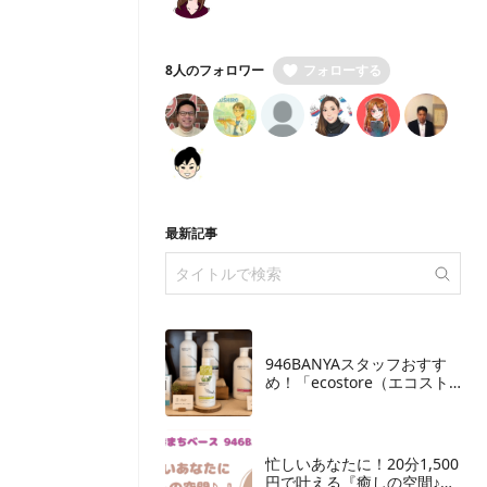
8人のフォロワー
フォローする
最新記事
946BANYAスタッフおすす
め！「ecostore（エコスト
ア）」の取り扱いを開始し
ました
忙しいあなたに！20分1,500
円で叶える『癒しの空間♪』