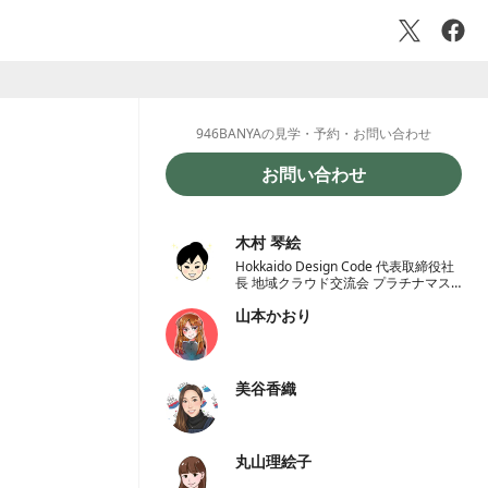
946BANYAの見学・予約・お問い合わせ
お問い合わせ
木村 琴絵
Hokkaido Design Code 代表取締役社
長 地域クラウド交流会 プラチナマス
ター認定オーガナイザー 一般社団法人
山本かおり
学校地域恊働センターラポールくしろ
一般社団法人 ノーコード推進協会 理
事
美谷香織
丸山理絵子