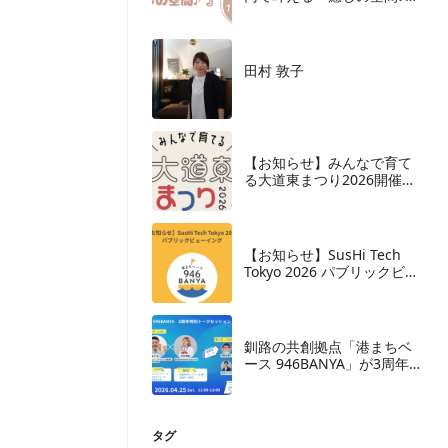
– support by ふぇりす
OPEN
田村 敦子
【お知らせ】みんなで育て
る大道東まつり2026開催決
定
【お知らせ】SusHi Tech
Tokyo 2026 パブリックビュ
ーイング開催
釧路の共創拠点「港まちベ
ース 946BANYA」が3周年。
累計イベント600件超、来場
者3万人目前。
タグ