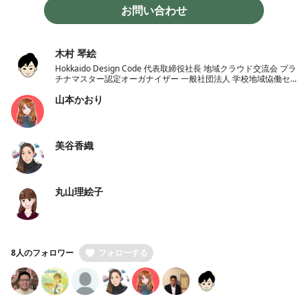
お問い合わせ
木村 琴絵
Hokkaido Design Code 代表取締役社長 地域クラウド交流会 プラ
チナマスター認定オーガナイザー 一般社団法人 学校地域恊働セ
ンターラポールくしろ 一般社団法人 ノーコード推進協会 理事
山本かおり
美谷香織
丸山理絵子
8人のフォロワー
フォローする