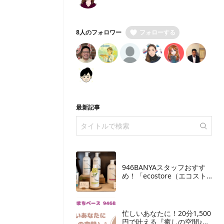
8人のフォロワー
フォローする
最新記事
946BANYAスタッフおすす
め！「ecostore（エコスト
ア）」の取り扱いを開始し
ました
忙しいあなたに！20分1,500
円で叶える『癒しの空間♪』