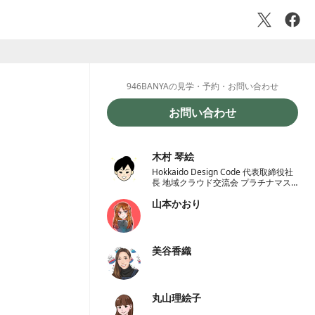
946BANYAの見学・予約・お問い合わせ
お問い合わせ
木村 琴絵
Hokkaido Design Code 代表取締役社
長 地域クラウド交流会 プラチナマス
ター認定オーガナイザー 一般社団法人
山本かおり
学校地域恊働センターラポールくしろ
一般社団法人 ノーコード推進協会 理
事
美谷香織
丸山理絵子