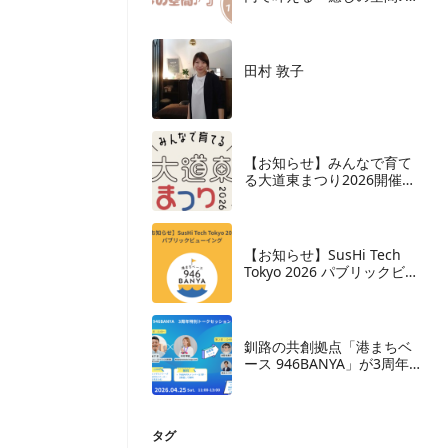
– support by ふぇりす
OPEN
田村 敦子
【お知らせ】みんなで育て
る大道東まつり2026開催決
定
【お知らせ】SusHi Tech
Tokyo 2026 パブリックビュ
ーイング開催
釧路の共創拠点「港まちベ
ース 946BANYA」が3周年。
累計イベント600件超、来場
者3万人目前。
タグ