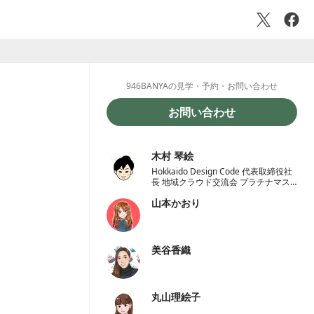
946BANYAの見学・予約・お問い合わせ
お問い合わせ
木村 琴絵
Hokkaido Design Code 代表取締役社
長 地域クラウド交流会 プラチナマス
ター認定オーガナイザー 一般社団法人
山本かおり
学校地域恊働センターラポールくしろ
一般社団法人 ノーコード推進協会 理
事
美谷香織
丸山理絵子