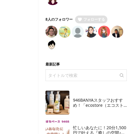
8人のフォロワー
フォローする
最新記事
946BANYAスタッフおすす
め！「ecostore（エコスト
ア）」の取り扱いを開始し
ました
忙しいあなたに！20分1,500
円で叶える『癒しの空間♪』