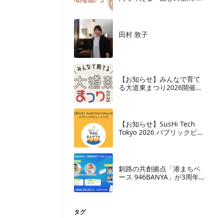
– support by ふぇりす
OPEN
田村 敦子
【お知らせ】みんなで育て
る大道東まつり2026開催決
定
【お知らせ】SusHi Tech
Tokyo 2026 パブリックビュ
ーイング開催
釧路の共創拠点「港まちベ
ース 946BANYA」が3周年。
累計イベント600件超、来場
者3万人目前。
タグ